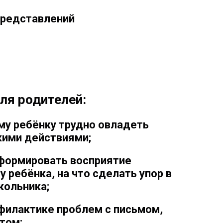
представлений
ля родителей:
ему ребёнку трудно овладеть
ими действиями;
 формировать восприятие
у ребёнка, на что сделать упор в
кольника;
офилактике проблем с письмом,
том;