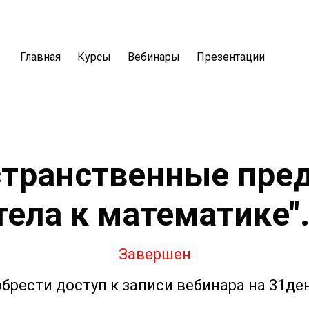
Главная
Курсы
Вебинары
Презентации
странственные пред
тела к математике
"
Завершен
брести доступ к записи вебинара на 31ден