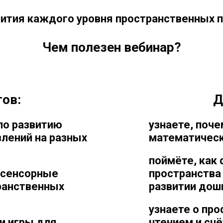
вития каждого уровня пространственных 
Чем полезен вебинар?
тов:
Д
по развитию
узнаете, поч
лений на разных
математическ
поймёте, как
 сенсорные
пространства 
ранственных
развитии дош
узнаете о пр
и игры для
чтением и счё