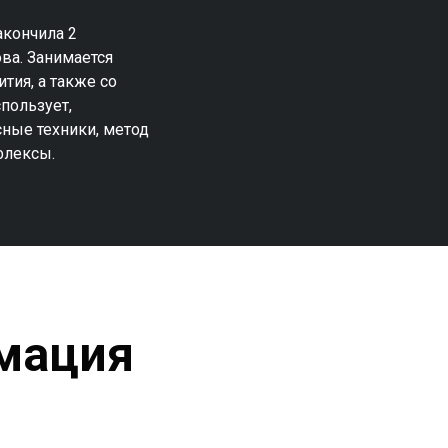
акончила 2
ва. Занимается
тия, а также со
пользует,
ные техники, метод
флексы.
мация